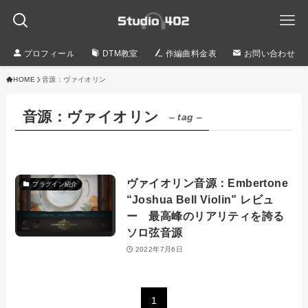
プロフィール
DTM教室
作編曲料金表
お問い合わせ
HOME
音源：ヴァイオリン
音源：ヴァイオリン
– tag –
ヴァイオリン音源：Embertone
プラグイン紹介
“Joshua Bell Violin” レビュ
ー 最高峰のリアリティを誇る
ソロ弦音源
2022年7月6日
1